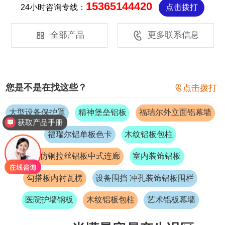
15365144420
24小时咨询专线：
点击拨打


全部产品
更多联系信息
您是不是在找这些？

点击拨打
大型设备保护罩
精神堡垒铝板
福瑞尔外立面铝幕墙
获取产品手册
福瑞尔铝单板色卡
木纹铝板包柱
仿铜拉丝铝板中式连廊
室内装饰铝板
勾搭板内衬瓦楞
设备围挡 冲孔装饰铝板围栏
医院护墙钢板
木纹铝板包柱
艺术铝板幕墙