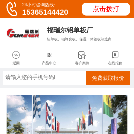

24小时咨询热线:
点击拨打
15365144420
福瑞尔铝单板厂
铝单板、铝蜂窝板、保温一体铝板制造商




返回
产品中心
客户案例
在线报价
免费获取报价