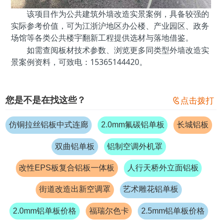
该项目作为公共建筑外墙改造实景案例，具备较强的
实际参考价值，可为江浙沪地区办公楼、产业园区、政务
场馆等各类公共楼宇翻新工程提供选材与落地借鉴。
如需查阅板材技术参数、浏览更多同类型外墙改造实
景案例资料，可致电：15365144420。
您是不是在找这些？

点击拨打
仿铜拉丝铝板中式连廊
2.0mm氟碳铝单板
长城铝板
双曲铝单板
铝制空调外机罩
改性EPS板复合铝板一体板
人行天桥外立面铝板
街道改造出新空调罩
艺术雕花铝单板
2.0mm铝单板价格
福瑞尔色卡
2.5mm铝单板价格