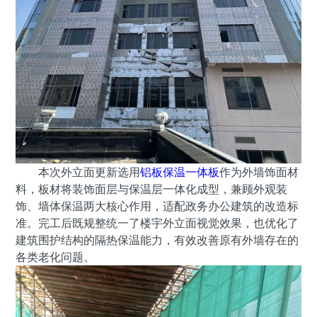
本次外立面更新选用
铝板保温一体板
作为外墙饰面材
料，板材将装饰面层与保温层一体化成型，兼顾外观装
饰、墙体保温两大核心作用，适配政务办公建筑的改造标
准。完工后既规整统一了楼宇外立面视觉效果，也优化了
建筑围护结构的隔热保温能力，有效改善原有外墙存在的
各类老化问题。