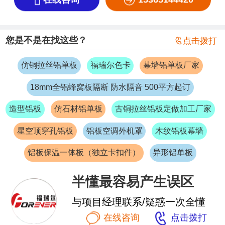


在线咨询
15365144420
您是不是在找这些？

点击拨打
仿铜拉丝铝单板
福瑞尔色卡
幕墙铝单板厂家
18mm全铝蜂窝板隔断 防水隔音 500平方起订
造型铝板
仿石材铝单板
古铜拉丝铝板定做加工厂家
星空顶穿孔铝板
铝板空调外机罩
木纹铝板幕墙
铝板保温一体板（独立卡扣件）
异形铝单板
半懂最容易产生误区
与项目经理联系/疑惑一次全懂


在线咨询
点击拨打