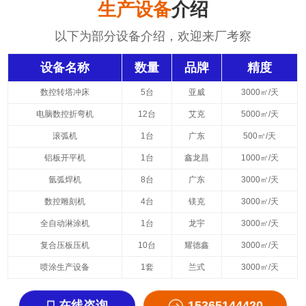
生产设备
介绍
以下为部分设备介绍，欢迎来厂考察
设备名称
数量
品牌
精度
数控转塔冲床
5台
亚威
3000㎡/天
电脑数控折弯机
12台
艾克
5000㎡/天
滚弧机
1台
广东
500㎡/天
铝板开平机
1台
鑫龙昌
1000㎡/天
氩弧焊机
8台
广东
3000㎡/天
数控雕刻机
4台
镁克
3000㎡/天
全自动淋涂机
1台
龙宇
3000㎡/天
复合压板压机
10台
耀德鑫
3000㎡/天
喷涂生产设备
1套
兰式
3000㎡/天