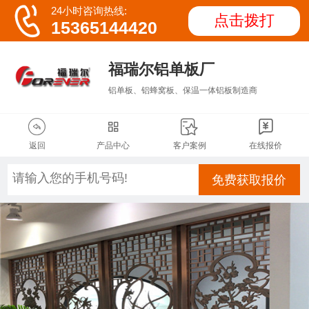

24小时咨询热线:
点击拨打
15365144420
福瑞尔铝单板厂
铝单板、铝蜂窝板、保温一体铝板制造商




返回
产品中心
客户案例
在线报价
免费获取报价
