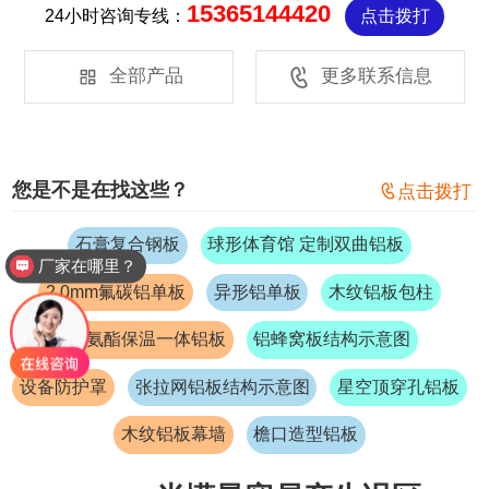
15365144420
24小时咨询专线：
点击拨打


全部产品
更多联系信息
您是不是在找这些？

点击拨打
石膏复合钢板
球形体育馆 定制双曲铝板
厂家在哪里？
2.0mm氟碳铝单板
异形铝单板
木纹铝板包柱
聚氨酯保温一体铝板
铝蜂窝板结构示意图
设备防护罩
张拉网铝板结构示意图
星空顶穿孔铝板
木纹铝板幕墙
檐口造型铝板