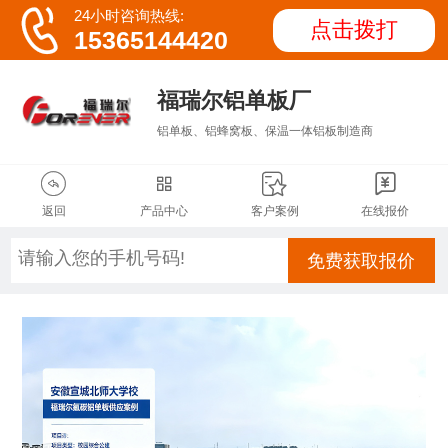

24小时咨询热线:
点击拨打
15365144420
福瑞尔铝单板厂
铝单板、铝蜂窝板、保温一体铝板制造商




返回
产品中心
客户案例
在线报价
免费获取报价