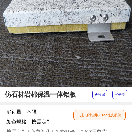
仿石材岩棉保温一体铝板

收藏

分享
起订量：
不限
点击电话获取2022优惠报价
颜色规格：
按需定制
按需定制 | 免费深化 | 免费打样 | 快至7天交货