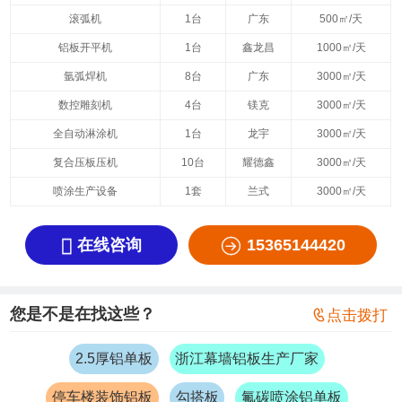
滚弧机
1台
广东
500㎡/天
铝板开平机
1台
鑫龙昌
1000㎡/天
氩弧焊机
8台
广东
3000㎡/天
数控雕刻机
4台
镁克
3000㎡/天
全自动淋涂机
1台
龙宇
3000㎡/天
复合压板压机
10台
耀德鑫
3000㎡/天
喷涂生产设备
1套
兰式
3000㎡/天


在线咨询
15365144420
您是不是在找这些？

点击拨打
2.5厚铝单板
浙江幕墙铝板生产厂家
停车楼装饰铝板
勾搭板
氟碳喷涂铝单板