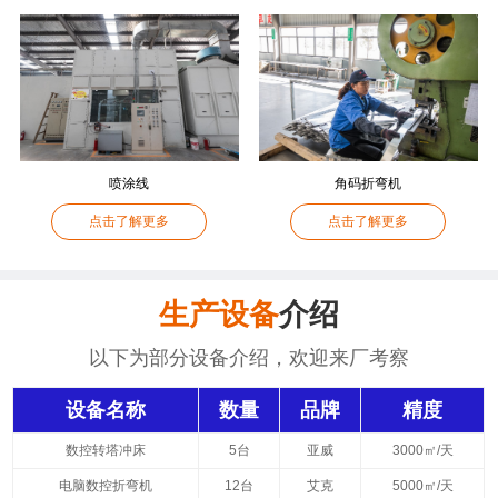
喷涂线
角码折弯机
点击了解更多
点击了解更多
生产设备
介绍
以下为部分设备介绍，欢迎来厂考察
设备名称
数量
品牌
精度
数控转塔冲床
5台
亚威
3000㎡/天
电脑数控折弯机
12台
艾克
5000㎡/天