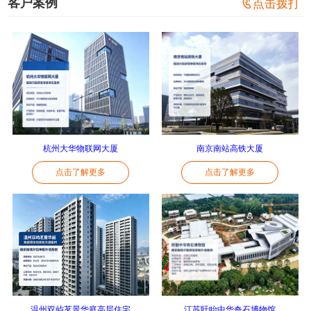
客户案例

点击拨打
杭州大华物联网大厦
南京南站高铁大厦
点击了解更多
点击了解更多
温州双屿茗景华庭高层住宅
江苏盱眙中华奇石博物馆