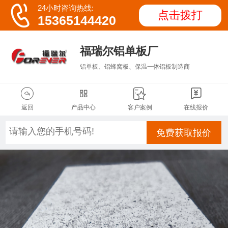

24小时咨询热线:
点击拨打
15365144420
福瑞尔铝单板厂
铝单板、铝蜂窝板、保温一体铝板制造商




返回
产品中心
客户案例
在线报价
免费获取报价
