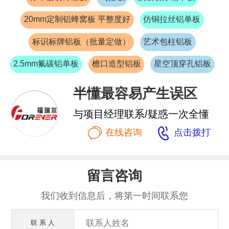
20mm定制铝蜂窝板 平整度好
仿铜拉丝铝单板
标识标牌铝板（批量定做）
艺术包柱铝板
2.5mm氟碳铝单板
檐口造型铝板
星空顶穿孔铝板
半懂最容易产生误区
与项目经理联系/疑惑一次全懂


在线咨询
点击拨打
留言咨询
我们收到信息后，将第一时间联系您
联 系 人