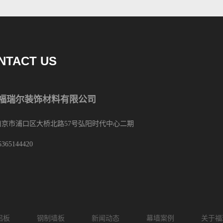
NTACT US
福瑞尔装饰材料有限公司
南京市浦口区大桥北路57号弘阳时代中心二期
5365144420
铝板
钢制墙板
新闻动态
幕墙案例
关于福