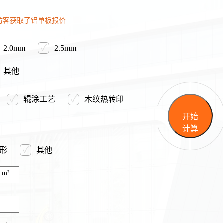
访客获取了铝单板报价
✓
2.0mm
2.5mm
其他
✓
✓
辊涂工艺
木纹热转印
开始
计算
✓
形
其他
m²