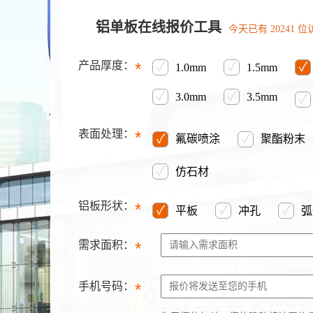
铝单板在线报价工具
今天已有
20241
位
产品厚度：
*
✓
✓
✓
1.0mm
1.5mm
✓
✓
3.0mm
3.5mm
✓
表面处理：
*
✓
✓
氟碳喷涂
聚酯粉末
✓
仿石材
铝板形状：
*
✓
✓
✓
平板
冲孔
弧
需求面积：
*
手机号码：
*