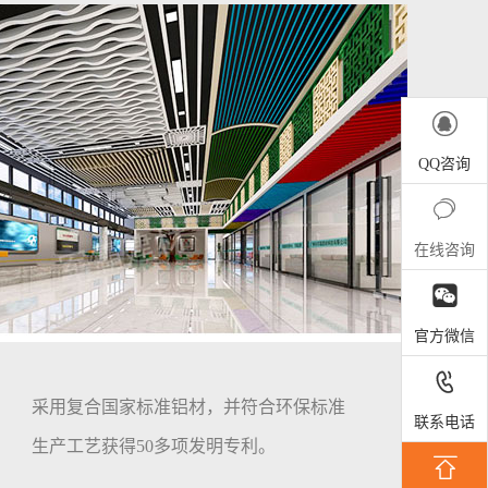

QQ咨询

在线咨询

官方微信

采用复合国家标准铝材，并符合环保标准
联系电话
生产工艺获得50多项发明专利。
