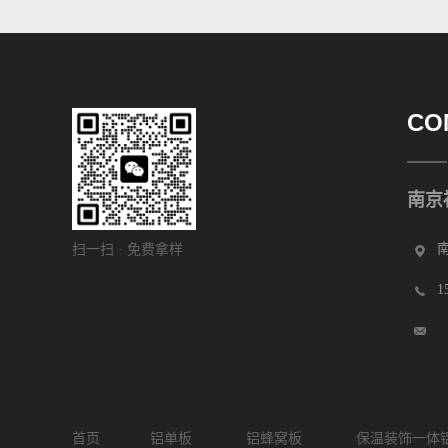
CO
南京
扫一扫 · 免费拿样
1
首页
铝单板
铝蜂窝板
保温装饰一体