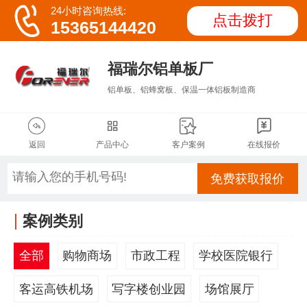

24小时咨询热线:
点击拨打
15365144420
福瑞尔铝单板厂
铝单板、铝蜂窝板、保温一体铝板制造商




返回
产品中心
客户案例
在线报价
免费获取报价
案例类别
全部
购物商场
市政工程
学校医院银行
客运高铁机场
写字楼创业园
场馆展厅