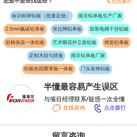
您是不是在找这些？

点击拨打
标识标牌铝板（批量定做）
南京铝单板生产厂家
2.5mm氟碳铝单板
张拉网铝单板
加装电梯干挂铝板
岩棉保温一体铝板
艺术雕花外立面铝板
烤瓷铝单板
定制木纹勾搭板
南京铝单板厂家
铝板热固聚苯板一体板
门头装饰铝板
半懂最容易产生误区
与项目经理联系/疑惑一次全懂


在线咨询
点击拨打
留言咨询