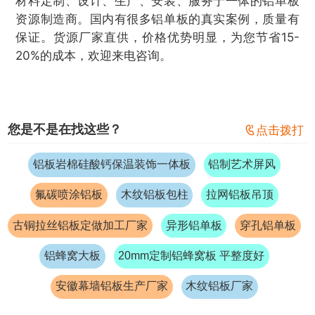
材料定制、设计、生产、安装、服务于一体的铝单板
资源制造商。国内有很多铝单板的真实案例，质量有
保证。货源厂家直供，价格优势明显，为您节省15-
20%的成本，欢迎来电咨询。
您是不是在找这些？

点击拨打
铝板岩棉硅酸钙保温装饰一体板
铝制艺术屏风
氟碳喷涂铝板
木纹铝板包柱
拉网铝板吊顶
古铜拉丝铝板定做加工厂家
异形铝单板
穿孔铝单板
铝蜂窝大板
20mm定制铝蜂窝板 平整度好
安徽幕墙铝板生产厂家
木纹铝板厂家