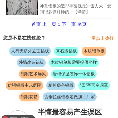
冲孔铝板的造型丰富视觉冲击力大，受
到很多设计师的···【详情】
首页
上一页
1
下一页
尾页
您是不是在找这些？

点击拨打
人行天桥外立面铝板
真石漆铝板
木纹铝单板
外墙改造铝板
木纹铝单板需要提供小样
铝制艺术屏风
岩棉保温装饰一体铝板
仿铜铝板中式庭院
精神堡垒铝板
“回”字形空调罩
铝制花箱
古铜拉丝铝板定做加工厂家
半懂最容易产生误区