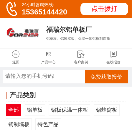

24小时咨询热线:
点击拨打
15365144420
福瑞尔铝单板厂
铝单板、铝蜂窝板、保温一体铝板制造商




返回
产品中心
客户案例
在线报价
免费获取报价
产品类别
全部
铝单板
铝板保温一体板
铝蜂窝板
钢制墙板
特色产品