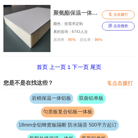
聚氨酯保温一体铝板

点击拨打
颜色：按需求定制

点击报价
累积咨询：6743人次
咨询率：
95%
回头率：
96%
首页
上一页
1
下一页
尾页
您是不是在找这些？

点击拨打
岩棉保温一体铝板
双曲铝单板
匀质板复合铝板一体板
18mm全铝蜂窝板隔断 防水隔音 500平方起订