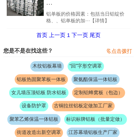
···
铝单板的价格因素：包括当日铝锭价
格、、铝单板的加···【详情】
首页
上一页
1
下一页
尾页
您是不是在找这些？

点击拨打
木纹铝板幕墙
“回”字形空调罩
铝板热固聚苯板一体板
聚氨酯保温一体铝板
女儿墙压顶铝板 防水铝板
定制铝蜂窝板（包边）
设备防护罩
古铜拉丝铝板定做加工厂家
聚苯乙烯保温一体铝板
标识标牌铝板（批量定做）
街道改造出新空调罩
江苏幕墙铝板生产厂家