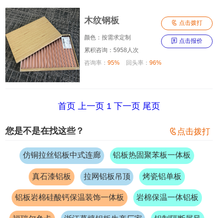
木纹钢板

点击拨打
颜色：按需求定制

点击报价
累积咨询：5958人次
咨询率：
95%
回头率：
96%
首页
上一页
1
下一页
尾页
您是不是在找这些？

点击拨打
仿铜拉丝铝板中式连廊
铝板热固聚苯板一体板
真石漆铝板
拉网铝板吊顶
烤瓷铝单板
铝板岩棉硅酸钙保温装饰一体板
岩棉保温一体铝板