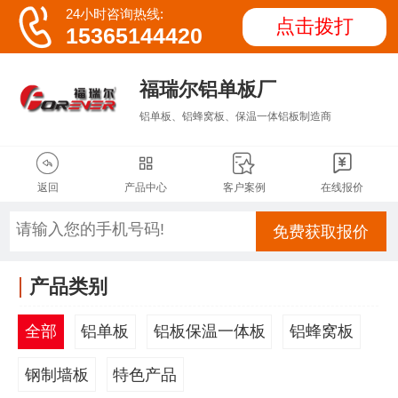

24小时咨询热线:
点击拨打
15365144420
福瑞尔铝单板厂
铝单板、铝蜂窝板、保温一体铝板制造商




返回
产品中心
客户案例
在线报价
免费获取报价
产品类别
全部
铝单板
铝板保温一体板
铝蜂窝板
钢制墙板
特色产品