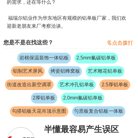
的需求，还在等什么？
福瑞尔铝业作为华东地区有规模的铝单板厂家，我们欢
迎新老朋友来厂考察洽谈。
您是不是在找这些？

点击拨打
岩棉保温装饰一体铝板
2.5mm氟碳铝单板
铝制艺术屏风
烤瓷铝蜂窝板
艺术雕花铝单板
街道改造出新空调罩
艺术冲孔铝单板
2.5厚铝单板
2厚铝单板
2.0mm氟碳铝单板
勾搭铝板天花吊顶示意图
匀质板复合铝板一体板
半懂最容易产生误区