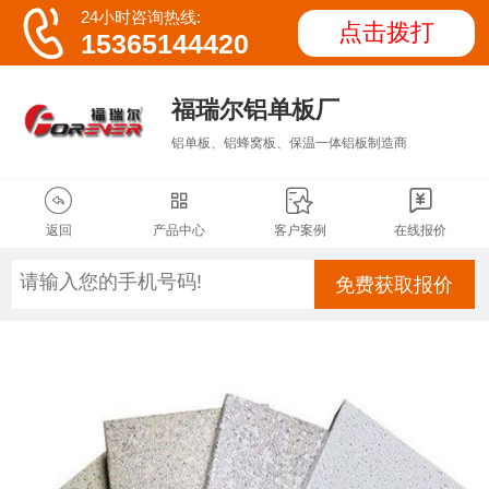

24小时咨询热线:
点击拨打
15365144420
福瑞尔铝单板厂
铝单板、铝蜂窝板、保温一体铝板制造商




返回
产品中心
客户案例
在线报价
免费获取报价
