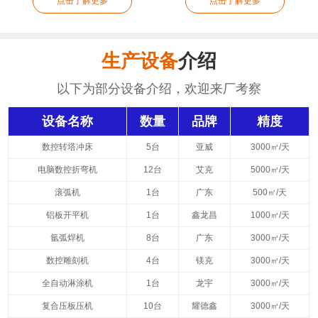
点击了解更多
点击了解更多
生产设备
介绍
以下为部分设备介绍，欢迎来厂考察
设备名称
数量
品牌
精度
数控转塔冲床
5台
亚威
3000㎡/天
电脑数控折弯机
12台
艾克
5000㎡/天
滚弧机
1台
广东
500㎡/天
铝板开平机
1台
鑫龙昌
1000㎡/天
氩弧焊机
8台
广东
3000㎡/天
数控雕刻机
4台
镁克
3000㎡/天
全自动淋涂机
1台
龙宇
3000㎡/天
复合压板压机
10台
耀德鑫
3000㎡/天