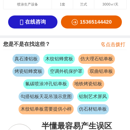
喷涂生产设备
1套
兰式
3000㎡/天


在线咨询
15365144420
您是不是在找这些？

点击拨打
真石漆铝板
木纹铝蜂窝板
仿大理石铝单板
烤瓷铝蜂窝板
空调外机保护罩
双曲铝单板
氟碳喷涂冲孔铝单板
地铁烤瓷铝板
勾搭铝板天花吊顶示意图
铝制艺术屏风
木纹铝单板需要提供小样
仿石材铝单板
半懂最容易产生误区