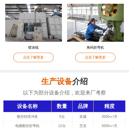
喷涂线
角码折弯机
点击了解更多
点击了解更多
生产设备
介绍
以下为部分设备介绍，欢迎来厂考察
设备名称
数量
品牌
精度
数控转塔冲床
5台
亚威
3000㎡/天
电脑数控折弯机
12台
艾克
5000㎡/天