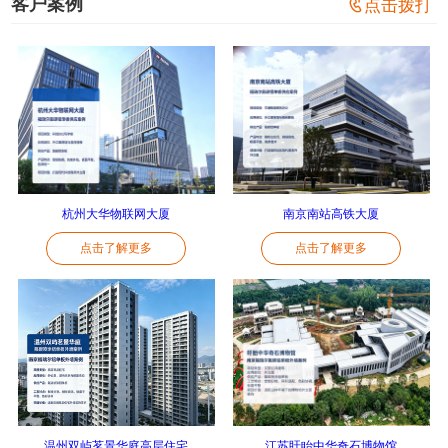
客户案例

点击拨打
杭州大华物联网大厦
南京南站高铁大厦
点击了解更多
点击了解更多
温州双屿茗景华庭高层住宅
江苏盱眙中华奇石博物馆