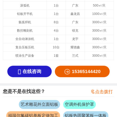
滚弧机
1台
广东
500㎡/天
铝板开平机
1台
鑫龙昌
1000㎡/天
氩弧焊机
8台
广东
3000㎡/天
数控雕刻机
4台
镁克
3000㎡/天
全自动淋涂机
1台
龙宇
3000㎡/天
复合压板压机
10台
耀德鑫
3000㎡/天
喷涂生产设备
1套
兰式
3000㎡/天


在线咨询
15365144420
您是不是在找这些？

点击拨打
艺术雕花外立面铝板
空调外机保护罩
福瑞尔氟碳铝单板定做加工
铝板热固聚苯板一体板