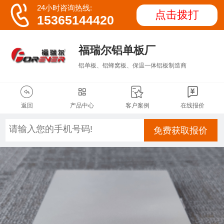

24小时咨询热线:
点击拨打
15365144420
福瑞尔铝单板厂
铝单板、铝蜂窝板、保温一体铝板制造商




返回
产品中心
客户案例
在线报价
免费获取报价
