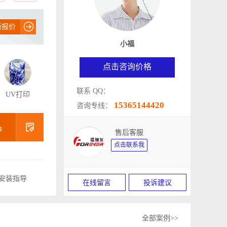

新报价
小福
点击咨询价格
联系 QQ：
UV打印
15365144420
咨询专线：

品
售后客服
点击联系我
安装指导
在线留言
投诉建议
全部案例>>