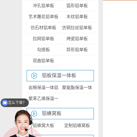
冲孔铝单板
弧形铝单板
艺术雕花铝单板
木纹铝单板
仿石材铝单板
仿铜拉丝铝单板
拉网铝单板
烤瓷铝单板
勾搭板
异形铝单板
双曲铝单板
铝板保温一体板
岩棉保温一体铝
聚氨酯保温一体
怎么下单？
板
铝板
聚苯乙烯保温一
供货周期多久？
体铝板
铝蜂窝板
铝蜂窝大板
定制铝蜂窝板