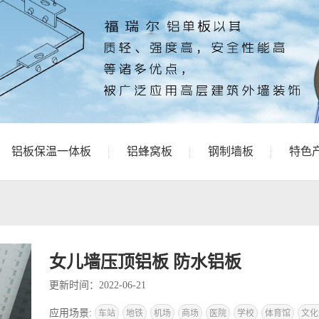
铝板保温一体板
铝蜂窝板
钢制墙板
特色
女儿墙压顶铝板 防水铝板
更新时间：2022-06-21
应用场景:
车站
地铁
机场
商场
医院
学校
体育馆
文化