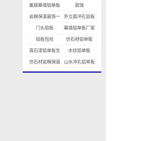
灯光施工方法
氟碳幕墙铝单板
腐蚀
岩棉保温装饰一
外立面冲孔铝板
体铝板
幕墙
门头铝板
幕墙铝单板厂家
铝板包柱
仿石材铝单板
真石漆铝单板生
木纹铝单板
产厂家
仿石材岩棉保温
山水冲孔铝单板
一体铝板