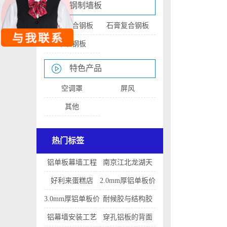
钢制墙板
瓦楞复合钢板
石膏复合钢板
木纹钢板
特色产品
空调罩
屏风
其他
热门标签
铝单板幕墙工程
南京江北龙湖天
的造价
街
好利来蛋糕店
2.0mm厚铝单板价
格是多少
3.0mm厚铝单板价
耐候胶与结构胶
格
的区别
铝幕墙安装工艺
穿孔铝板的背面